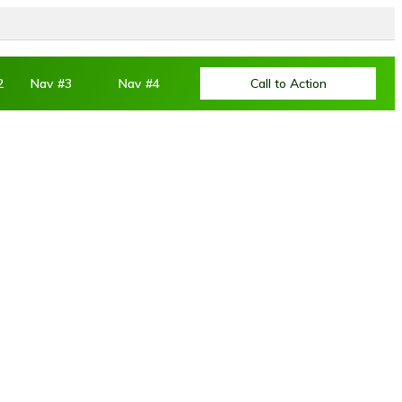
2
Nav #3
Nav #4
Call to Action