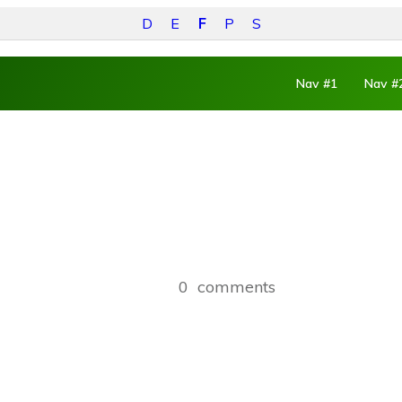
D
E
F
P
S
Nav #1
Nav #
0
comments