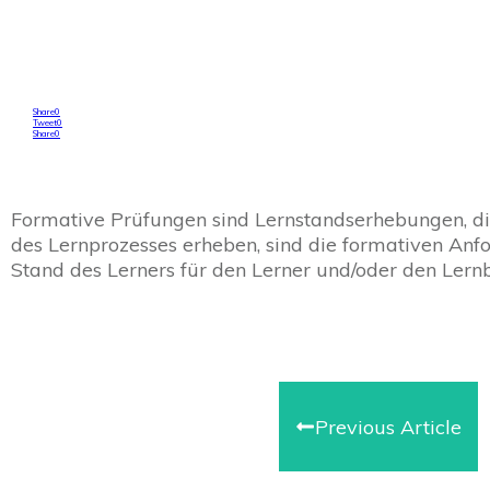
Share
0
Tweet
0
Share
0
Formative Prüfungen sind Lernstandserhebungen, d
des Lernprozesses erheben, sind die formativen An
Stand des Lerners für den Lerner und/oder den Lernb
Previous Article