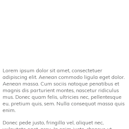
Share
0
Tweet
0
Share
0
Share
0
Tweet
0
Share
0
Lorem ipsum dolor sit amet, consectetuer
adipiscing elit. Aenean commodo ligula eget dolor.
Aenean massa. Cum sociis natoque penatibus et
magnis dis parturient montes, nascetur ridiculus
mus. Donec quam felis, ultricies nec, pellentesque
eu, pretium quis, sem. Nulla consequat massa quis
enim.
Donec pede justo, fringilla vel, aliquet nec,